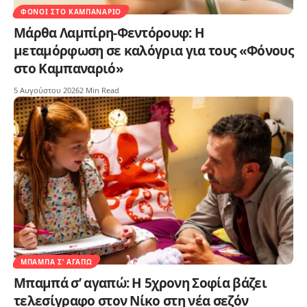
ΦΌΝΟΙ ΣΤΟ ΚΑΜΠΑΝΑΡΙΌ
Μάρθα Λαμπίρη-Φεντόρουφ: Η
μεταμόρφωση σε καλόγρια για τους «Φόνους
στο Καμπαναριό»
5 Αυγούστου 2026
2 Min Read
ΜΠΑΜΠΆ Σ’ ΑΓΑΠΏ
Μπαμπά σ’ αγαπώ: Η 5χρονη Σοφία βάζει
τελεσίγραφο στον Νίκο στη νέα σεζόν