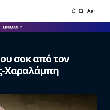
Aa
LIFEMAG
ου σοκ από τον
ας-Χαραλάμπη