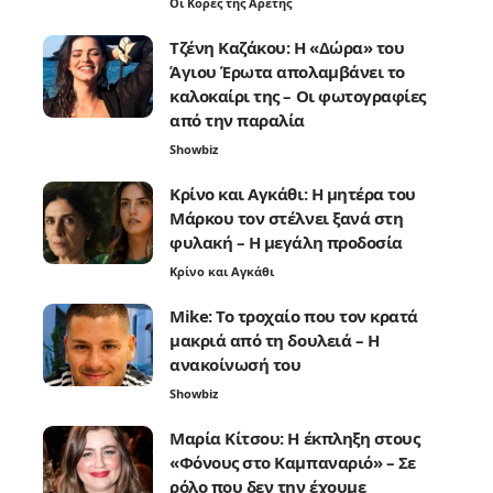
Οι Κόρες της Αρετής
Τζένη Καζάκου: Η «Δώρα» του
Άγιου Έρωτα απολαμβάνει το
καλοκαίρι της – Οι φωτογραφίες
από την παραλία
Showbiz
Κρίνο και Αγκάθι: Η μητέρα του
Μάρκου τον στέλνει ξανά στη
φυλακή – Η μεγάλη προδοσία
Κρίνο και Αγκάθι
Mike: Το τροχαίο που τον κρατά
μακριά από τη δουλειά – Η
ανακοίνωσή του
Showbiz
Μαρία Κίτσου: Η έκπληξη στους
«Φόνους στο Καμπαναριό» – Σε
ρόλο που δεν την έχουμε