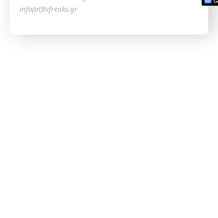
info[at]tvfreaks.gr