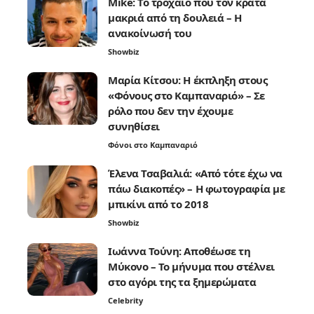
Mike: Το τροχαίο που τον κρατά
μακριά από τη δουλειά – Η
ανακοίνωσή του
Showbiz
Μαρία Κίτσου: Η έκπληξη στους
«Φόνους στο Καμπαναριό» – Σε
ρόλο που δεν την έχουμε
συνηθίσει
Φόνοι στο Καμπαναριό
Έλενα Τσαβαλιά: «Από τότε έχω να
πάω διακοπές» – Η φωτογραφία με
μπικίνι από το 2018
Showbiz
Ιωάννα Τούνη: Αποθέωσε τη
Μύκονο – Το μήνυμα που στέλνει
στο αγόρι της τα ξημερώματα
Celebrity