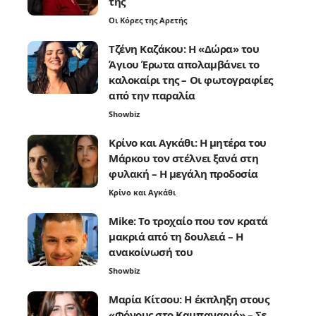
της
Οι Κόρες της Αρετής
Τζένη Καζάκου: Η «Δώρα» του
Άγιου Έρωτα απολαμβάνει το
καλοκαίρι της – Οι φωτογραφίες
από την παραλία
Showbiz
Κρίνο και Αγκάθι: Η μητέρα του
Μάρκου τον στέλνει ξανά στη
φυλακή – Η μεγάλη προδοσία
Κρίνο και Αγκάθι
Mike: Το τροχαίο που τον κρατά
μακριά από τη δουλειά – Η
ανακοίνωσή του
Showbiz
Μαρία Κίτσου: Η έκπληξη στους
«Φόνους στο Καμπαναριό» – Σε