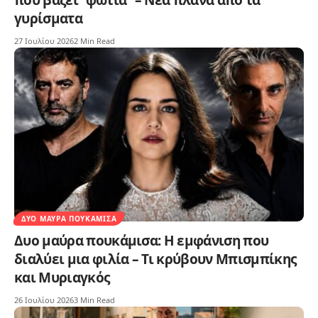
που βάζει “φωτιά” – Νέα πλανά απο τα
γυρίσματα
27 Ιουλίου 2026
2 Min Read
ΔΥΟ ΜΑΎΡΑ ΠΟΥΚΆΜΙΣΑ
Δυο μαύρα πουκάμισα: Η εμφάνιση που
διαλύει μια φιλία – Τι κρύβουν Μπισμπίκης
και Μυριαγκός
26 Ιουλίου 2026
3 Min Read