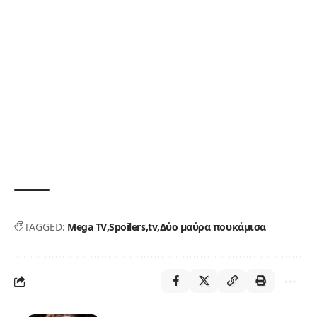
TAGGED:
Mega TV
Spoilers
tv
Δύο μαύρα πουκάμισα