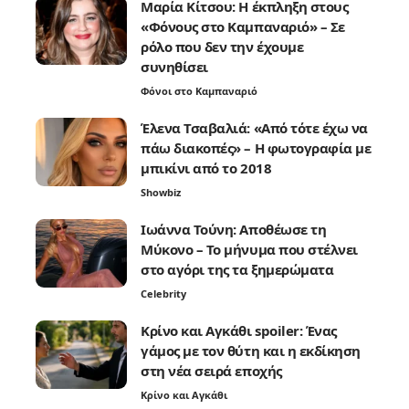
Μαρία Κίτσου: Η έκπληξη στους
«Φόνους στο Καμπαναριό» – Σε
ρόλο που δεν την έχουμε
συνηθίσει
Φόνοι στο Καμπαναριό
Έλενα Τσαβαλιά: «Από τότε έχω να
πάω διακοπές» – Η φωτογραφία με
μπικίνι από το 2018
Showbiz
Ιωάννα Τούνη: Αποθέωσε τη
Μύκονο – Το μήνυμα που στέλνει
στο αγόρι της τα ξημερώματα
Celebrity
Κρίνο και Αγκάθι spoiler: Ένας
γάμος με τον θύτη και η εκδίκηση
στη νέα σειρά εποχής
Κρίνο και Αγκάθι