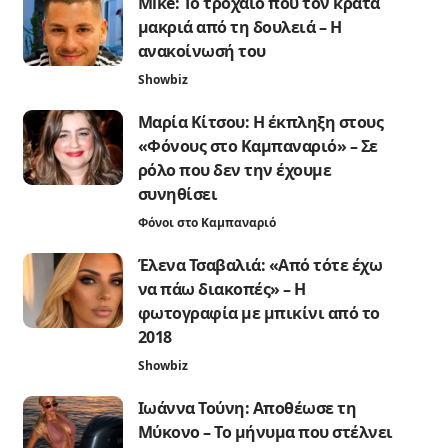
Mike: Το τροχαίο που τον κρατά
μακριά από τη δουλειά – Η
ανακοίνωσή του
Showbiz
Μαρία Κίτσου: Η έκπληξη στους
«Φόνους στο Καμπαναριό» – Σε
ρόλο που δεν την έχουμε
συνηθίσει
Φόνοι στο Καμπαναριό
Έλενα Τσαβαλιά: «Από τότε έχω
να πάω διακοπές» – Η
φωτογραφία με μπικίνι από το
2018
Showbiz
Ιωάννα Τούνη: Αποθέωσε τη
Μύκονο – Το μήνυμα που στέλνει