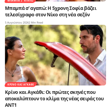
ΜΠΑΜΠΆ Σ’ ΑΓΑΠΏ
Μπαμπά σ’ αγαπώ: Η 5χρονη Σοφία βάζει
τελεσίγραφο στον Νίκο στη νέα σεζόν
5 Αυγούστου 2026
2 Min Read
ΚΡΊΝΟ ΚΑΙ ΑΓΚΆΘΙ
Κρίνο και Αγκάθι: Οι πρώτες σκηνές που
αποκαλύπτουν το κλίμα της νέας σειράς του
ΑΝΤ1