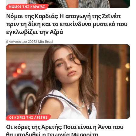
ΝΌΜΟΙ ΤΗΣ ΚΑΡΔΙΆΣ
Νόμοι της Καρδιάς: Η απαγωγή της Ζεϊνέπ
πριν τη δίκη και το επικίνδυνο μυστικό που
εγκλωβίζει την Αζρά
6 Αυγούστου 2026
2 Min Read
ΟΙ ΚΌΡΕΣ ΤΗΣ ΑΡΕΤΉΣ
Οι κόρες της Αρετής: Ποια είναι η Άννα που
θα υποδυθεί η Γεωργία Μεσαρίτη