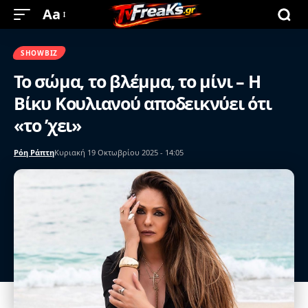
Aa
SHOWBIZ
Το σώμα, το βλέμμα, το μίνι – Η
Βίκυ Κουλιανού αποδεικνύει ότι
«το ’χει»
Ρόη Ράπτη
Κυριακή 19 Οκτωβρίου 2025 - 14:05