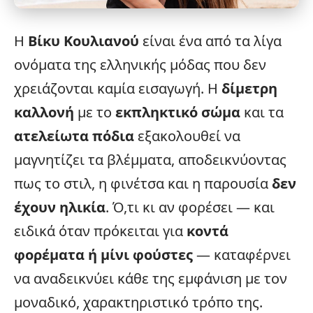
Η
Βίκυ Κουλιανού
είναι ένα από τα λίγα
ονόματα της ελληνικής μόδας που δεν
χρειάζονται καμία εισαγωγή. Η
δίμετρη
καλλονή
με το
εκπληκτικό σώμα
και τα
ατελείωτα πόδια
εξακολουθεί να
μαγνητίζει τα βλέμματα, αποδεικνύοντας
πως το στιλ, η φινέτσα και η παρουσία
δεν
έχουν ηλικία
. Ό,τι κι αν φορέσει — και
ειδικά όταν πρόκειται για
κοντά
φορέματα ή μίνι φούστες
— καταφέρνει
να αναδεικνύει κάθε της εμφάνιση με τον
μοναδικό, χαρακτηριστικό τρόπο της.