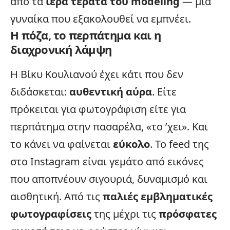
από τα
ιερά τέρατα του modeling
—
μια
γυναίκα
που εξακολουθεί να εμπνέει.
Η πόζα, το περπάτημα και η
διαχρονική λάμψη
Η Βίκυ Κουλιανού έχει κάτι που δεν
διδάσκεται:
αυθεντική αύρα
. Είτε
πρόκειται για φωτογράφιση είτε για
περπάτημα στην πασαρέλα, «το ’χει». Και
το κάνει να φαίνεται
εύκολο
. Το feed της
στο Instagram είναι γεμάτο από εικόνες
που αποπνέουν σιγουριά, δυναμισμό και
αισθητική. Από τις
παλιές εμβληματικές
φωτογραφίσεις
της μέχρι τις
πρόσφατες