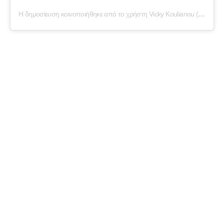
Η δημοσίευση κοινοποιήθηκε από το χρήστη Vicky Koulianou (@vicky_koulianoy)