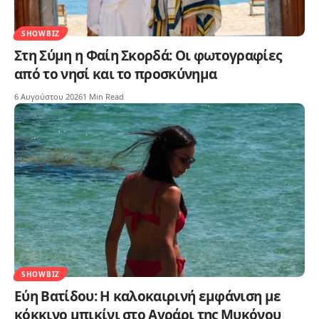
SHOWBIZ
Στη Σύμη η Φαίη Σκορδά: Οι φωτογραφίες
από το νησί και το προσκύνημα
6 Αυγούστου 2026
1 Min Read
SHOWBIZ
Εύη Βατίδου: Η καλοκαιρινή εμφάνιση με
κόκκινο μπικίνι στο Αγράρι της Μυκόνου