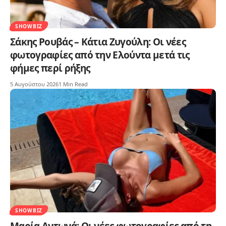
SHOWBIZ
Σάκης Ρουβάς – Κάτια Ζυγούλη: Οι νέες
φωτογραφίες από την Ελούντα μετά τις
φήμες περί ρήξης
5 Αυγούστου 2026
1 Min Read
SHOWBIZ
Μαρία Αντωνά: Οι νέες φωτογραφίες από τη