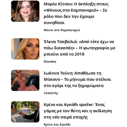
Μαρία Κίτσου: Η έκπληξη στους
«Φόνους στο Καμπαναριό» – Σε
ρόλο που δεν την έχουμε
συνηθίσει
Φόνοι στο Καμπαναριό
Έλενα Τσαβαλιά: «Από τότε έχω να
πάω διακοπές» – Η φωτογραφία με
μπικίνι από το 2018
Showbiz
Ιωάννα Τούνη: Αποθέωσε τη
Μύκονο – Το μήνυμα που στέλνει
στο αγόρι της τα ξημερώματα
Celebrity
Κρίνο και Αγκάθι spoiler: Ένας
γάμος με τον θύτη και η εκδίκηση
στη νέα σειρά εποχής
Κρίνο και Αγκάθι