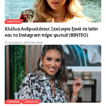
LIFESTYLE
Κλέλια Ανδριολάτου: Ξεκίνησε ξανά τα latin
και το Instagram πήρε φωτιά! (ΒΙΝΤΕΟ)
31 Οκτωβρίου 2025
2 Min Read
SHOWBIZ
LIFESTYLE