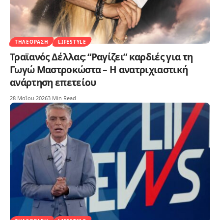
ΤΗΛΕΌΡΑΣΗ
LIFESTYLE
Τραϊανός Δέλλας: “Ραγίζει” καρδιές για τη
Γωγώ Μαστροκώστα – Η ανατριχιαστική
ανάρτηση επετείου
28 Μαΐου 2026
3 Min Read