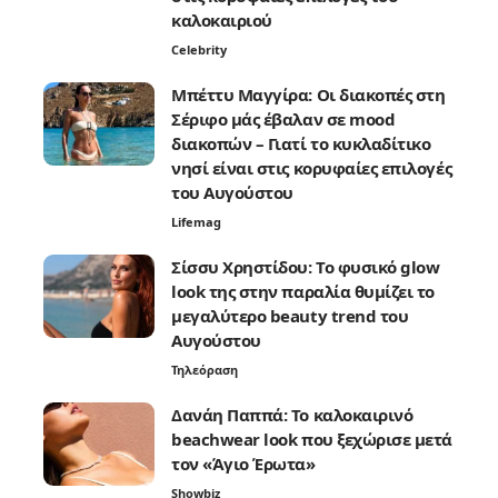
καλοκαιριού
Celebrity
Μπέττυ Μαγγίρα: Οι διακοπές στη
Σέριφο μάς έβαλαν σε mood
διακοπών – Γιατί το κυκλαδίτικο
νησί είναι στις κορυφαίες επιλογές
του Αυγούστου
Lifemag
Σίσσυ Χρηστίδου: Το φυσικό glow
look της στην παραλία θυμίζει το
μεγαλύτερο beauty trend του
Αυγούστου
Τηλεόραση
Δανάη Παππά: Το καλοκαιρινό
beachwear look που ξεχώρισε μετά
τον «Άγιο Έρωτα»
Showbiz