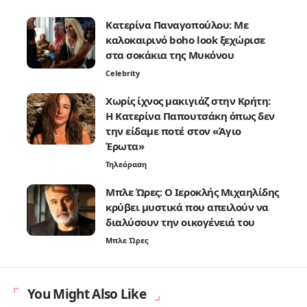
Κατερίνα Παναγοπούλου: Με
καλοκαιρινό boho look ξεχώρισε
στα σοκάκια της Μυκόνου
Celebrity
Χωρίς ίχνος μακιγιάζ στην Κρήτη:
Η Κατερίνα Παπουτσάκη όπως δεν
την είδαμε ποτέ στον «Άγιο
Έρωτα»
Τηλεόραση
Μπλε Ώρες: Ο Ιεροκλής Μιχαηλίδης
κρύβει μυστικά που απειλούν να
διαλύσουν την οικογένειά του
Μπλε Ώρες
You Might Also Like