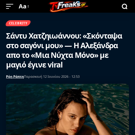
Aa
CELEBRITY
Σάντυ Χατζηιωάννου: «Σκόνταψα
στο σαγόνι μου» — Η Αλεξάνδρα
απο το «Μια Νύχτα Μόνο» με
μαγιό έγινε viral
Ρόη Ράπτη
Παρασκευή 12 Ιουνίου 2026 - 12:53