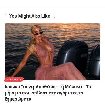
You Might Also Like
CELEBRITY
Ιωάννα Τούνη: Αποθέωσε τη Μύκονο – Το
μήνυμα που στέλνει στο αγόρι της τα
ξημερώματα