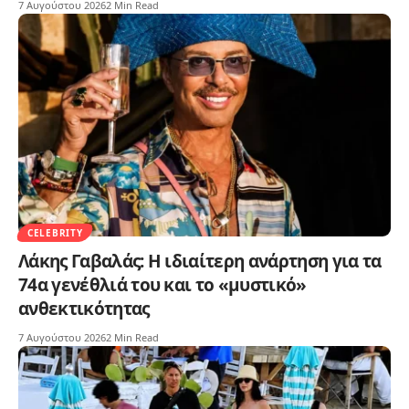
7 Αυγούστου 2026
2 Min Read
CELEBRITY
Λάκης Γαβαλάς: Η ιδιαίτερη ανάρτηση για τα
74α γενέθλιά του και το «μυστικό»
ανθεκτικότητας
7 Αυγούστου 2026
2 Min Read