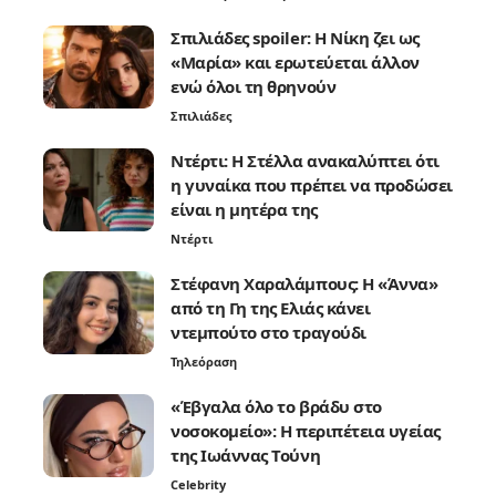
Σπιλιάδες spoiler: Η Νίκη ζει ως
«Μαρία» και ερωτεύεται άλλον
ενώ όλοι τη θρηνούν
Σπιλιάδες
Ντέρτι: Η Στέλλα ανακαλύπτει ότι
η γυναίκα που πρέπει να προδώσει
είναι η μητέρα της
Ντέρτι
Στέφανη Χαραλάμπους: Η «Άννα»
από τη Γη της Ελιάς κάνει
ντεμπούτο στο τραγούδι
Τηλεόραση
«Έβγαλα όλο το βράδυ στο
νοσοκομείο»: Η περιπέτεια υγείας
της Ιωάννας Τούνη
Celebrity