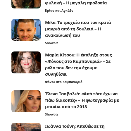
φυλακή – Η μεγάλη προδοσία
Κρίνο και Αγκάθι
Mike: Το τροχαίο που τον κρατά
μακριά από τη δουλειά – Η
ανακοίνωσή του
Showbiz
Μαρία Κίτσου: Η έκπληξη στους
«Φόνους στο Καμπαναριό» – Σε
ρόλο που δεν την έχουμε
συνηθίσει
Φόνοι στο Καμπαναριό
Έλενα Τσαβαλιά: «Από τότε έχω να
πάω διακοπές» – Η φωτογραφία με
μπικίνι από το 2018
Showbiz
Ιωάννα Τούνη: Αποθέωσε τη