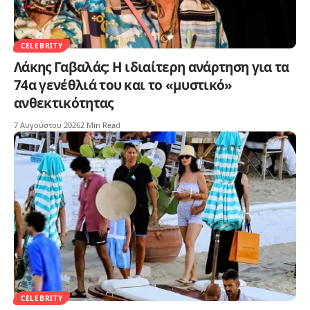
CELEBRITY
Λάκης Γαβαλάς: Η ιδιαίτερη ανάρτηση για τα
74α γενέθλιά του και το «μυστικό»
ανθεκτικότητας
7 Αυγούστου 2026
2 Min Read
CELEBRITY