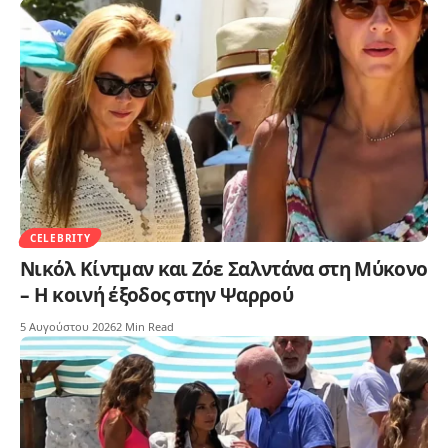
CELEBRITY
Νικόλ Κίντμαν και Ζόε Σαλντάνα στη Μύκονο
– Η κοινή έξοδος στην Ψαρρού
5 Αυγούστου 2026
2 Min Read