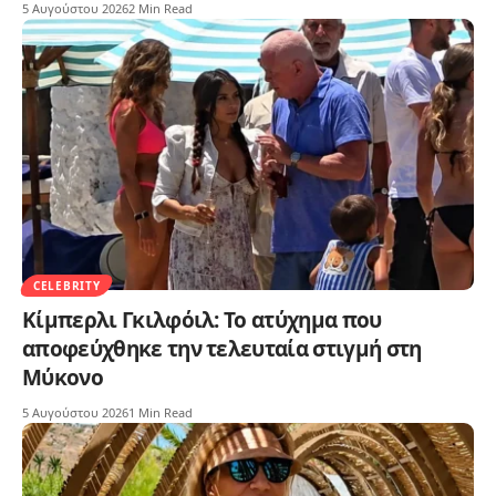
5 Αυγούστου 2026
2 Min Read
CELEBRITY
Κίμπερλι Γκιλφόιλ: Το ατύχημα που
αποφεύχθηκε την τελευταία στιγμή στη
Μύκονο
5 Αυγούστου 2026
1 Min Read