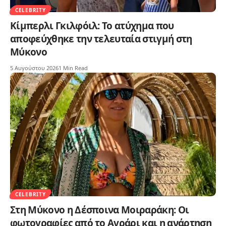
CELEBRITY
Κίμπερλι Γκιλφόιλ: Το ατύχημα που
αποφεύχθηκε την τελευταία στιγμή στη
Μύκονο
5 Αυγούστου 2026
1 Min Read
CELEBRITY
Στη Μύκονο η Δέσποινα Μοιραράκη: Οι
φωτογραφίες από το Αγράρι και η ανάρτηση