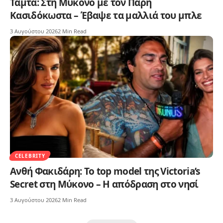
Τάμτα: Στη Μύκονο με τον Πάρη
Κασιδόκωστα – Έβαψε τα μαλλιά του μπλε
3 Αυγούστου 2026
2 Min Read
CELEBRITY
Ανθή Φακιδάρη: Το top model της Victoria’s
Secret στη Μύκονο – Η απόδραση στο νησί
3 Αυγούστου 2026
2 Min Read