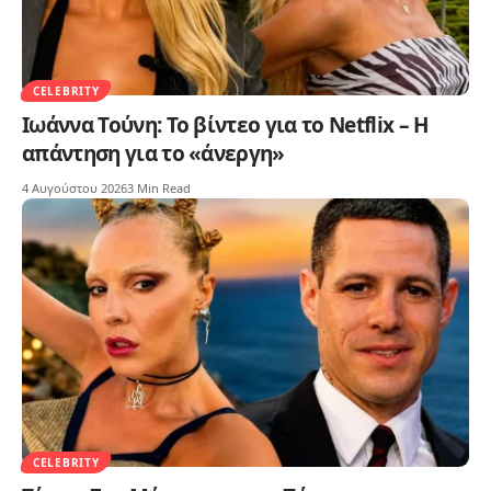
CELEBRITY
Ιωάννα Τούνη: Το βίντεο για το Netflix – Η
απάντηση για το «άνεργη»
4 Αυγούστου 2026
3 Min Read
CELEBRITY