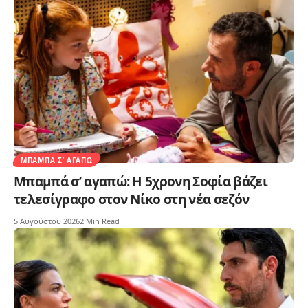
ΜΠΑΜΠΆ Σ’ ΑΓΑΠΏ
Μπαμπά σ’ αγαπώ: Η 5χρονη Σοφία βάζει
τελεσίγραφο στον Νίκο στη νέα σεζόν
5 Αυγούστου 2026
2 Min Read