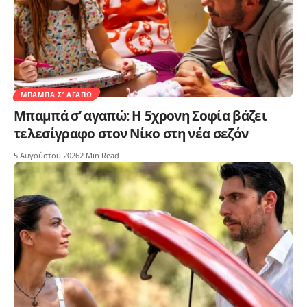
ΜΠΑΜΠΆ Σ’ ΑΓΑΠΏ
Μπαμπά σ’ αγαπώ: Η 5χρονη Σοφία βάζει
τελεσίγραφο στον Νίκο στη νέα σεζόν
5 Αυγούστου 2026
2 Min Read