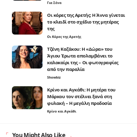
Για Σένα
Οι κόρες της Αρετής: Η Άννα γίνεται
το κλειδί στο σχέδιο της μητέρας
της
Οι Κόρες της Αρετής
Τζένη Καζάκου: Η «Δώρα» του
Άγιου Έρωτα απολαμβάνει το
καλοκαίρι της – Οι φωτογραφίες
από την παραλία
Showbiz
Κρίνο και Αγκάθι: Η μητέρα του
Μάρκου τον στέλνει ξανά στη
φυλακή – Η μεγάλη προδοσία
Κρίνο και Αγκάθι
You Might Also Like