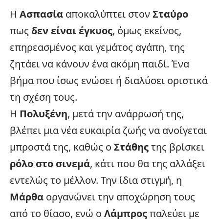
Η
Ασπασία
αποκαλύπτει στον
Σταύρο
πως
δεν είναι έγκυος
, όμως εκείνος,
επηρεασμένος και γεμάτος αγάπη, της
ζητάει να κάνουν ένα ακόμη παιδί. Ένα
βήμα που ίσως ενώσει ή διαλύσει οριστικά
τη σχέση τους.
Η
Πολυξένη
, μετά την ανάρρωσή της,
βλέπει μια νέα ευκαιρία ζωής να ανοίγεται
μπροστά της, καθώς ο
Στάθης
της βρίσκει
ρόλο στο
σινεμά
, κάτι που θα της αλλάξει
εντελώς το μέλλον. Την ίδια στιγμή, η
Μάρθα
οργανώνει την αποχώρηση τους
από το θίασο, ενώ ο
Λάμπρος
παλεύει με