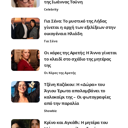
της Ιωάννας Τούνη
Celebrity
Για Σένα: Το μυστικό της Λήδας
γίνεται η αρχή των εξελίξεων στην
οικογένεια Ηλιάδη
Για Σένα
Οι κόρες της Αρετής: Η Άννα γίνεται
το κλειδί στο σχέδιο της μητέρας
της
Οι Κόρες της Αρετής
Τζένη Καζάκου: Η «Δώρα» του
Άγιου Έρωτα απολαμβάνει το
καλοκαίρι της – Οι φωτογραφίες
από την παραλία
Showbiz
Κρίνο και Αγκάθι: Η μητέρα του