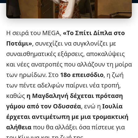
Η σειρά του
MEGA
,
«
Το Σπίτι Δίπλα στο
Ποτάμι
»
, συνεχίζει να συγκλονίζει με
συναισθηματικές εξάρσεις, αποκαλύψεις
και νέες ανατροπές που αλλάζουν τη μοίρα
των ηρωίδων. Στο
18ο επεισόδιο
, η ζωή
των πέντε αδελφών παίρνει νέα τροπή,
καθώς
η Μαγδαληνή δέχεται πρόταση
γάμου από τον Οδυσσέα
, ενώ η
Ιουλία
έρχεται αντιμέτωπη με μια τρομακτική
αλήθεια
που θα αλλάξει όσα πίστευε για
τον Κίμωνα και τη ζωή της.