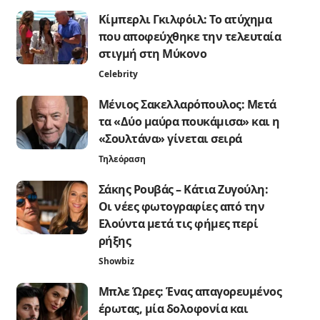
Κίμπερλι Γκιλφόιλ: Το ατύχημα
που αποφεύχθηκε την τελευταία
στιγμή στη Μύκονο
Celebrity
Μένιος Σακελλαρόπουλος: Μετά
τα «Δύο μαύρα πουκάμισα» και η
«Σουλτάνα» γίνεται σειρά
Τηλεόραση
Σάκης Ρουβάς – Κάτια Ζυγούλη:
Οι νέες φωτογραφίες από την
Ελούντα μετά τις φήμες περί
ρήξης
Showbiz
Μπλε Ώρες: Ένας απαγορευμένος
έρωτας, μία δολοφονία και