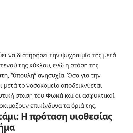
ει να διατηρήσει την ψυχραιμία της μετά
τενού της κύκλου, ενώ η στάση της
ατη, “ύπουλη” ανησυχία. Όσο για την
τι μετά το
νοσοκομείο
αποδεικνύεται
υτική στάση του
Φωκά
και οι ασφυκτικοί
οκιμάζουν επικίνδυνα τα όριά της.
τάμι: Η πρόταση υιοθεσίας
μήμα