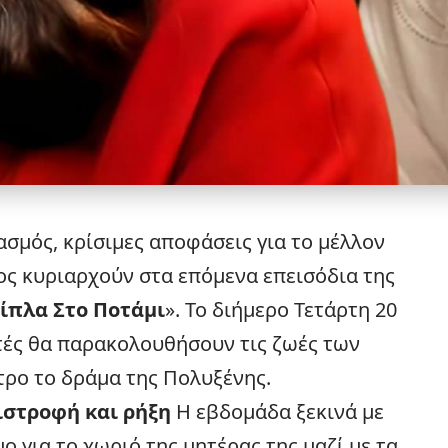
σμός, κρίσιμες αποφάσεις για το μέλλον
ος κυριαρχούν στα επόμενα επεισόδια της
Δίπλα Στο Ποτάμι
». Το διήμερο Τετάρτη 20
ατές θα παρακολουθήσουν τις ζωές των
τρο το δράμα της Πολυξένης.
πιστροφή και ρήξη
Η εβδομάδα ξεκινά με
ο για το χωριό της μητέρας της μαζί με τα