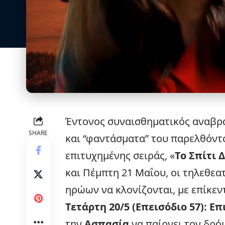
Έντονος συναισθηματικός αναβρα
SHARE
και “φαντάσματα” του παρελθόντ
επιτυχημένης σειράς, «
Το Σπίτι 
και Πέμπτη 21 Μαΐου, οι τηλεθε
ηρώων να κλονίζονται, με επίκεν
Τετάρτη 20/5 (Επεισόδιο 57): Ε
την
Ασπασία
να παίρνει τον δρόμ