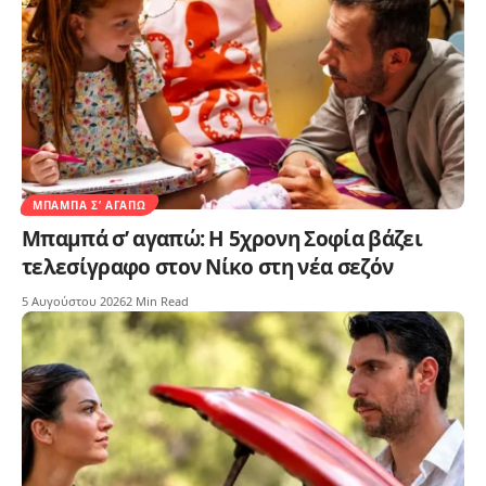
ΜΠΑΜΠΆ Σ’ ΑΓΑΠΏ
Μπαμπά σ’ αγαπώ: Η 5χρονη Σοφία βάζει
τελεσίγραφο στον Νίκο στη νέα σεζόν
5 Αυγούστου 2026
2 Min Read