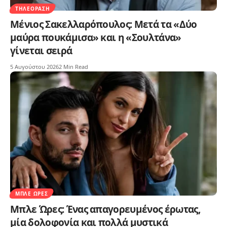
ΤΗΛΕΌΡΑΣΗ
Μένιος Σακελλαρόπουλος: Μετά τα «Δύο
μαύρα πουκάμισα» και η «Σουλτάνα»
γίνεται σειρά
5 Αυγούστου 2026
2 Min Read
ΜΠΛΕ ΏΡΕΣ
Μπλε Ώρες: Ένας απαγορευμένος έρωτας,
μία δολοφονία και πολλά μυστικά