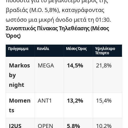
ποσοστά για το μεγαλύτερο μέρος της
βραδιάς (Μ.Ο. 5,8%), καταγράφοντας
ωστόσο μια μικρή άνοδο μετά τη 01:30.
Συνοπτικός Πίνακας Τηλεθέασης (Μέσος
Όρος)
Πρόγραμμα
Κανάλι
Μέσος Όρος
Υψηλότερο
Τέταρτο
Markos
MEGA
14,5%
21,8%
by
night
Momen
ANT1
13,2%
15,4%
ts
J2US
OPEN
5,8%
10,2%