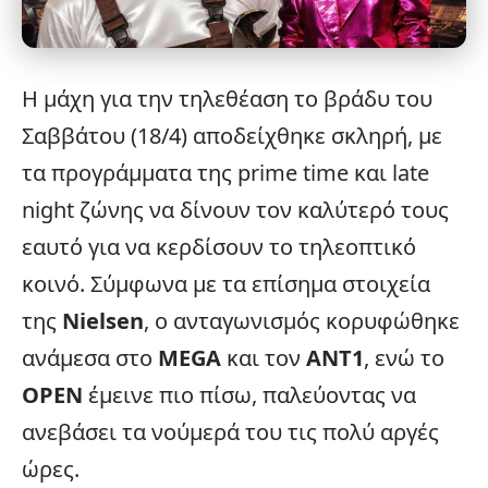
Η μάχη για την τηλεθέαση το βράδυ του
Σαββάτου (18/4) αποδείχθηκε σκληρή, με
τα προγράμματα της prime time και late
night ζώνης να δίνουν τον καλύτερό τους
εαυτό για να κερδίσουν το τηλεοπτικό
κοινό. Σύμφωνα με τα επίσημα στοιχεία
της
Nielsen
, ο ανταγωνισμός κορυφώθηκε
ανάμεσα στο
MEGA
και τον
ANT1
, ενώ το
OPEN
έμεινε πιο πίσω, παλεύοντας να
ανεβάσει τα νούμερά του τις πολύ αργές
ώρες.