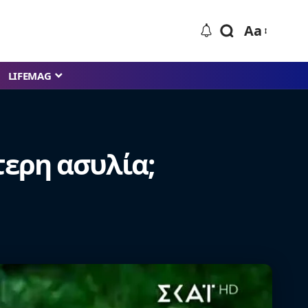
Aa
LIFEMAG
ύτερη ασυλία;