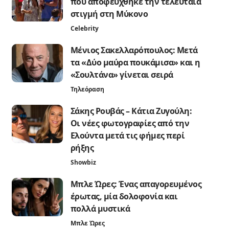
που αποφεύχθηκε την τελευταία
στιγμή στη Μύκονο
Celebrity
Μένιος Σακελλαρόπουλος: Μετά
τα «Δύο μαύρα πουκάμισα» και η
«Σουλτάνα» γίνεται σειρά
Τηλεόραση
Σάκης Ρουβάς – Κάτια Ζυγούλη:
Οι νέες φωτογραφίες από την
Ελούντα μετά τις φήμες περί
ρήξης
Showbiz
Μπλε Ώρες: Ένας απαγορευμένος
έρωτας, μία δολοφονία και
πολλά μυστικά
Μπλε Ώρες