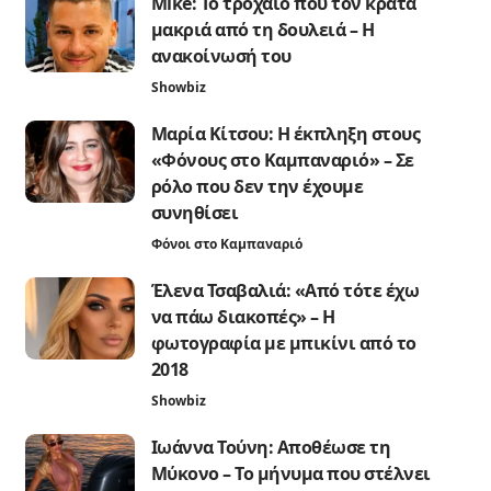
Mike: Το τροχαίο που τον κρατά
μακριά από τη δουλειά – Η
ανακοίνωσή του
Showbiz
Μαρία Κίτσου: Η έκπληξη στους
«Φόνους στο Καμπαναριό» – Σε
ρόλο που δεν την έχουμε
συνηθίσει
Φόνοι στο Καμπαναριό
Έλενα Τσαβαλιά: «Από τότε έχω
να πάω διακοπές» – Η
φωτογραφία με μπικίνι από το
2018
Showbiz
Ιωάννα Τούνη: Αποθέωσε τη
Μύκονο – Το μήνυμα που στέλνει