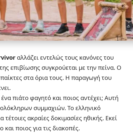
rvivor
αλλάζει εντελώς τους κανόνες του
 της επιβίωσης συγκρούεται με την πείνα. Ο
 παίκτες στα όρια τους. Η παραγωγή του
νει.
 ένα πιάτο φαγητό και ποιος αντέχει; Αυτή
α ολόκληρων συμμαχιών. Το ελληνικό
α τέτοιες ακραίες δοκιμασίες ηθικής. Εκεί
ο και ποιος για τις
διακοπές
.