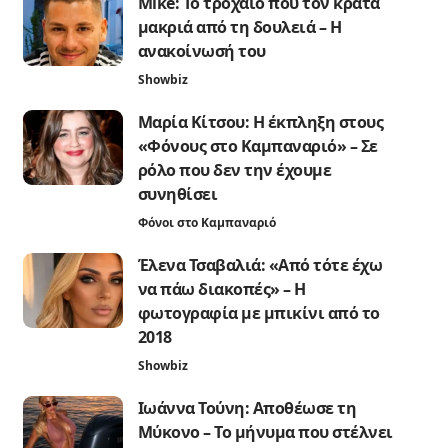
Mike: Το τροχαίο που τον κρατά
μακριά από τη δουλειά – Η
ανακοίνωσή του
Showbiz
Μαρία Κίτσου: Η έκπληξη στους
«Φόνους στο Καμπαναριό» – Σε
ρόλο που δεν την έχουμε
συνηθίσει
Φόνοι στο Καμπαναριό
Έλενα Τσαβαλιά: «Από τότε έχω
να πάω διακοπές» – Η
φωτογραφία με μπικίνι από το
2018
Showbiz
Ιωάννα Τούνη: Αποθέωσε τη
Μύκονο – Το μήνυμα που στέλνει