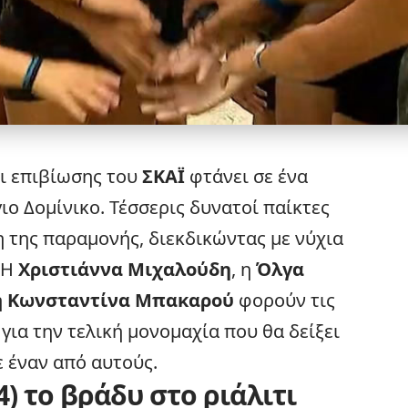
τι επιβίωσης του
ΣΚΑΪ
φτάνει σε ένα
ιο Δομίνικο. Τέσσερις δυνατοί παίκτες
 της παραμονής, διεκδικώντας με νύχια
. Η
Χριστιάννα Μιχαλούδη
, η
Όλγα
η
Κωνσταντίνα Μπακαρού
φορούν τις
για την τελική μονομαχία που θα δείξει
ε έναν από αυτούς.
4) το βράδυ στο ριάλιτι