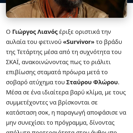
Ο
Γιώργος Λιανός
έριξε οριστικά την
αυλαία του φετινού
«
Survivor
»
το βράδυ
της Τετάρτης μέσα από τη συχνότητα του
ΣΚΑΪ, ανακοινώνοντας πως το ριάλιτι
επιβίωσης σταματά πρόωρα μετά το
σοβαρό
ατύχημα
του
Σταύρου Φλώρου
.
Μέσα σε ένα ιδιαίτερα βαρύ κλίμα, με τους
συμμετέχοντες να βρίσκονται σε
κατάσταση σοκ, η παραγωγή αποφάσισε να
μην συνεχίσει το πρόγραμμα, δίνοντας
απόλυτη προτεραιότητα στον άνθρωπο