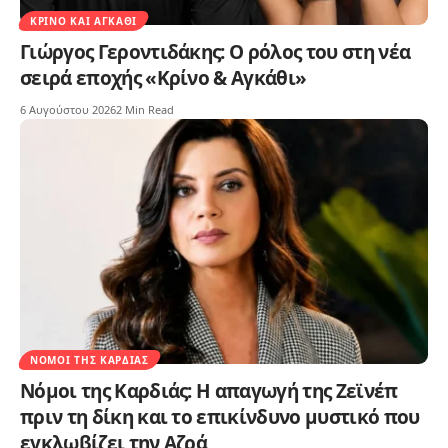
ΚΡΊΝΟ ΚΑΙ ΑΓΚΆΘΙ
Γιώργος Γεροντιδάκης: Ο ρόλος του στη νέα
σειρά εποχής «Κρίνο & Αγκάθι»
6 Αυγούστου 2026
2 Min Read
ΝΌΜΟΙ ΤΗΣ ΚΑΡΔΙΆΣ
Νόμοι της Καρδιάς: Η απαγωγή της Ζεϊνέπ
πριν τη δίκη και το επικίνδυνο μυστικό που
εγκλωβίζει την Αζρά