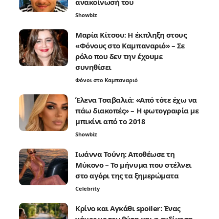
ανακοίνωσή του
Showbiz
Μαρία Κίτσου: Η έκπληξη στους
«Φόνους στο Καμπαναριό» – Σε
ρόλο που δεν την έχουμε
συνηθίσει
Φόνοι στο Καμπαναριό
Έλενα Τσαβαλιά: «Από τότε έχω να
πάω διακοπές» – Η φωτογραφία με
μπικίνι από το 2018
Showbiz
Ιωάννα Τούνη: Αποθέωσε τη
Μύκονο – Το μήνυμα που στέλνει
στο αγόρι της τα ξημερώματα
Celebrity
Κρίνο και Αγκάθι spoiler: Ένας
γάμος με τον θύτη και η εκδίκηση