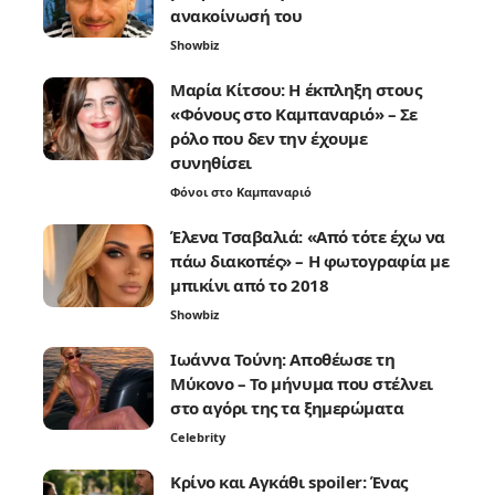
ανακοίνωσή του
Showbiz
Μαρία Κίτσου: Η έκπληξη στους
«Φόνους στο Καμπαναριό» – Σε
ρόλο που δεν την έχουμε
συνηθίσει
Φόνοι στο Καμπαναριό
Έλενα Τσαβαλιά: «Από τότε έχω να
πάω διακοπές» – Η φωτογραφία με
μπικίνι από το 2018
Showbiz
Ιωάννα Τούνη: Αποθέωσε τη
Μύκονο – Το μήνυμα που στέλνει
στο αγόρι της τα ξημερώματα
Celebrity
Κρίνο και Αγκάθι spoiler: Ένας