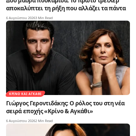
Δυο μαύρα πουκάμισα: Το πρώτο τρέιλερ
αποκαλύπτει τη ρήξη που αλλάζει τα πάντα
6 Αυγούστου 2026
3 Min Read
ΚΡΊΝΟ ΚΑΙ ΑΓΚΆΘΙ
Γιώργος Γεροντιδάκης: Ο ρόλος του στη νέα
σειρά εποχής «Κρίνο & Αγκάθι»
6 Αυγούστου 2026
2 Min Read