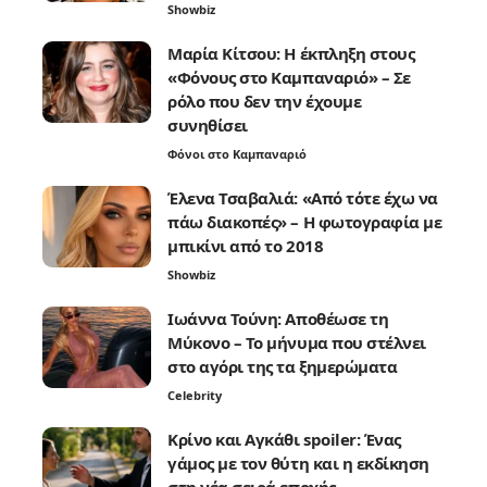
Showbiz
Μαρία Κίτσου: Η έκπληξη στους
«Φόνους στο Καμπαναριό» – Σε
ρόλο που δεν την έχουμε
συνηθίσει
Φόνοι στο Καμπαναριό
Έλενα Τσαβαλιά: «Από τότε έχω να
πάω διακοπές» – Η φωτογραφία με
μπικίνι από το 2018
Showbiz
Ιωάννα Τούνη: Αποθέωσε τη
Μύκονο – Το μήνυμα που στέλνει
στο αγόρι της τα ξημερώματα
Celebrity
Κρίνο και Αγκάθι spoiler: Ένας
γάμος με τον θύτη και η εκδίκηση
στη νέα σειρά εποχής