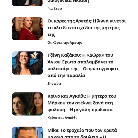
Για Σένα
Οι κόρες της Αρετής: Η Άννα γίνεται
το κλειδί στο σχέδιο της μητέρας
της
Οι Κόρες της Αρετής
Τζένη Καζάκου: Η «Δώρα» του
Άγιου Έρωτα απολαμβάνει το
καλοκαίρι της – Οι φωτογραφίες
από την παραλία
Showbiz
Κρίνο και Αγκάθι: Η μητέρα του
Μάρκου τον στέλνει ξανά στη
φυλακή – Η μεγάλη προδοσία
Κρίνο και Αγκάθι
Mike: Το τροχαίο που τον κρατά
μακριά από τη δουλειά – Η