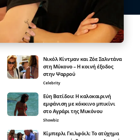
Νικόλ Κίντμαν και Ζόε Σαλντάνα
στη Μύκονο – Η κοινή έξοδος
στην Ψαρρού
Celebrity
Εύη Βατίδου: Η καλοκαιρινή
εμφάνιση με κόκκινο μπικίνι
στο Αγράρι της Μυκόνου
Showbiz
Κίμπερλι Γκιλφόιλ: Το ατύχημα