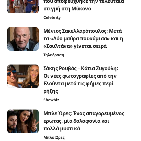
που αποφεύχθηκε την τελευταία
στιγμή στη Μύκονο
Celebrity
Μένιος Σακελλαρόπουλος: Μετά
τα «Δύο μαύρα πουκάμισα» και η
«Σουλτάνα» γίνεται σειρά
Τηλεόραση
Σάκης Ρουβάς – Κάτια Ζυγούλη:
Οι νέες φωτογραφίες από την
Ελούντα μετά τις φήμες περί
ρήξης
Showbiz
Μπλε Ώρες: Ένας απαγορευμένος
έρωτας, μία δολοφονία και
πολλά μυστικά
Μπλε Ώρες