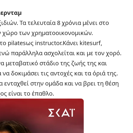
τερνταμ
διών. Τα τελευταία 8 χρόνια μένει στο
ν χώρο των χρηματοοικονομικών.
 pilatesως instructor.Κάνει kitesurf,
νώ παράλληλα ασχολείται και με τον χορό.
να μεταβατικό στάδιο της ζωής της και
 να δοκιμάσει τις αντοχές και τα όριά της.
α ενταχθεί στην ομάδα και να βρει τη θέση
ος είναι το έπαθλο.