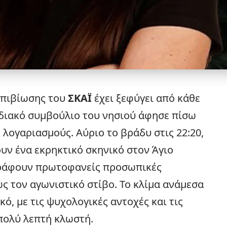
 επιβίωσης του
ΣΚΑΪ
έχει ξεφύγει από κάθε
οδιακό συμβούλιο του νησιού άφησε πίσω
 λογαριασμούς. Αύριο το βράδυ στις 22:20,
υν ένα εκρηκτικό σκηνικό στον Άγιο
αγράφουν πρωτοφανείς προσωπικές
ς τον αγωνιστικό στίβο. Το κλίμα ανάμεσα
κό, με τις ψυχολογικές αντοχές και τις
πολύ λεπτή κλωστή.