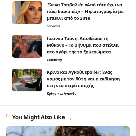
Έλενα Τσαβαλιά: «Από τότε έχω να
πάω διακοπές» – Η φωτογραφία με
μπικίνι από το 2018
Showbiz
Ιωάννα Τούνη: Αποθέωσε τη
Μύκονο – Το μήνυμα που στέλνει
στο αγόρι της τα ξημερώματα
Celebrity
Κρίνο και Αγκάθι spoiler: Ένας
γάμος με τον θύτη και η εκδίκηση
στη νέα σειρά εποχής
Κρίνο και Αγκάθι
You Might Also Like