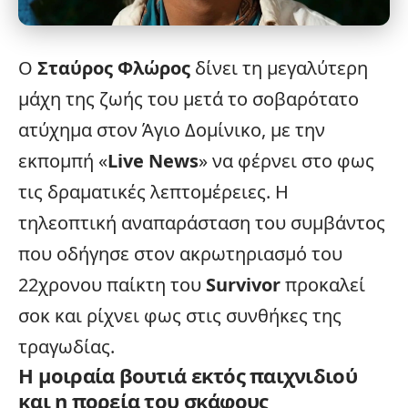
Ο
Σταύρος Φλώρος
δίνει τη μεγαλύτερη
μάχη της ζωής του μετά το σοβαρότατο
ατύχημα
στον Άγιο Δομίνικο, με την
εκπομπή «
Live News
» να φέρνει στο φως
τις δραματικές λεπτομέρειες. Η
τηλεοπτική αναπαράσταση του συμβάντος
που οδήγησε στον ακρωτηριασμό του
22χρονου παίκτη του
Survivor
προκαλεί
σοκ και ρίχνει φως στις συνθήκες της
τραγωδίας.
Η μοιραία βουτιά εκτός παιχνιδιού
και η πορεία του σκάφους