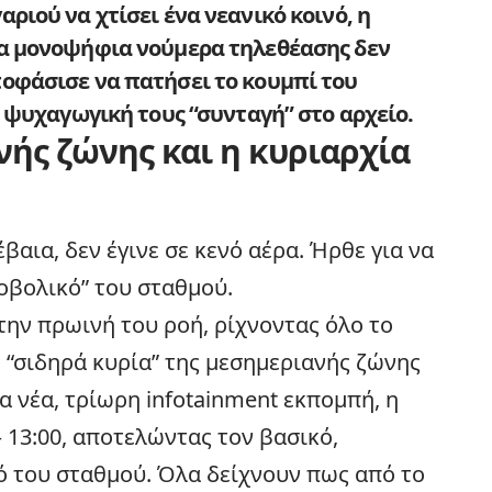
ριού να χτίσει ένα νεανικό κοινό, η
τα μονοψήφια νούμερα τηλεθέασης δεν
οφάσισε να πατήσει το κουμπί του
ν ψυχαγωγική τους “συνταγή” στο αρχείο.
νής ζώνης και η κυριαρχία
αια, δεν έγινε σε κενό αέρα. Ήρθε για να
οβολικό” του σταθμού.
 την πρωινή του ροή, ρίχνοντας όλο το
η “σιδηρά κυρία” της μεσημεριανής ζώνης
α νέα, τρίωρη infotainment εκπομπή, η
 – 13:00, αποτελώντας τον βασικό,
ό του σταθμού. Όλα δείχνουν πως από το