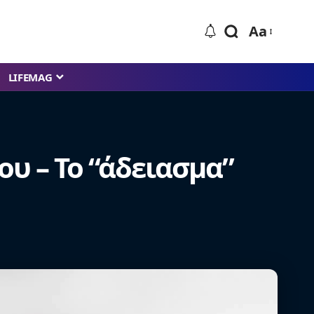
Aa
LIFEMAG
ου – Το “άδειασμα”