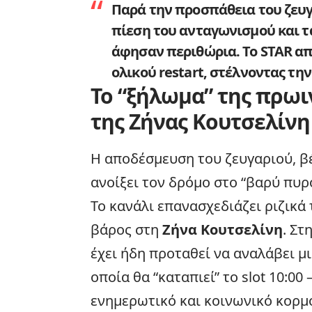
Παρά την προσπάθεια του ζευγα
πίεση του ανταγωνισμού και 
άφησαν περιθώρια. Το STAR απ
ολικού restart, στέλνοντας τη
Το “ξήλωμα” της πρωι
της Ζήνας Κουτσελίνη
Η αποδέσμευση του ζευγαριού, βέβ
ανοίξει τον δρόμο στο “βαρύ πυρ
Το κανάλι επανασχεδιάζει ριζικά
βάρος στη
Ζήνα Κουτσελίνη
. Στ
έχει ήδη προταθεί να αναλάβει μι
οποία θα “καταπιεί” το slot 10:00
ενημερωτικό και κοινωνικό κορμ