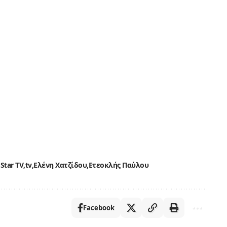
Star TV
tv
Ελένη Χατζίδου
Ετεοκλής Παύλου
Facebook