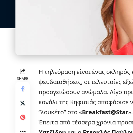
Η
τηλεόραση
είναι ένας σκληρός 
SHARE
ψευδαισθήσεις, οι τελευταίες εξε
προσγειώσουν ανώμαλα. Λίγο πριν
κανάλι της Κηφισιάς αποφάσισε ν
“λουκέτο” στο «
Breakfast@Star
».
Έπειτα από τέσσερα χρόνια προσ
Χατζίδου
και ο
Ετεοκλής Παύλο