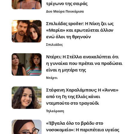
τρίγωνο της σειράς
Δυο Μαύρα Πουκάμισα
Σπιλιάδες spoiler: Η Νίκη ζει ως
«Μαρία» και ερωτεύεται άλλον
ενώ όλοι τη θρηνούν
Σπιλιάδες
Ντέρτι: Η Στέλλα ανακαλύπτει ότι
η γυναίκα που πρέπει να προδώσει
είναι η μητέρα της
Ντέρτι
Στέφανη Χαραλάμπους: Η «Άννα»
από τη Γη της Ελιάς κάνει
ντεμπούτο στο τραγούδι
Τηλεόραση
«Έβγαλα όλο το βράδυ στο
νοσοκομείο»: Η περιπέτεια υγείας