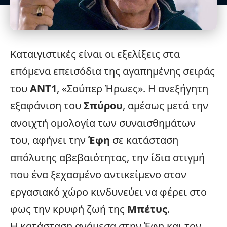
Καταιγιστικές είναι οι
εξελίξεις
στα
επόμενα επεισόδια της αγαπημένης σειράς
του
ANT1
, «Σούπερ Ήρωες». Η ανεξήγητη
εξαφάνιση του
Σπύρου
, αμέσως μετά την
ανοιχτή ομολογία των συναισθημάτων
του, αφήνει την
Έφη
σε κατάσταση
απόλυτης αβεβαιότητας, την ίδια στιγμή
που ένα ξεχασμένο αντικείμενο στον
εργασιακό χώρο κινδυνεύει να φέρει στο
φως την κρυφή ζωή της
Μπέτυς
.
Η κατάσταση ανάμεσα στην Έφη και τον