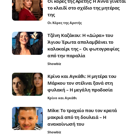
Οι κόρες της Αρετής: Η Άννα γίνεται
το κλειδί στο σχέδιο της μητέρας
της
Οι Κόρες της Αρετής
Τζένη Καζάκου: Η «Δώρα» του
Άγιου Έρωτα απολαμβάνει το
καλοκαίρι της – Οι φωτογραφίες
από την παραλία
Showbiz
Κρίνο και Αγκάθι: Η μητέρα του
Μάρκου τον στέλνει ξανά στη
φυλακή – Η μεγάλη προδοσία
Κρίνο και Αγκάθι
Mike: Το τροχαίο που τον κρατά
μακριά από τη δουλειά – Η
ανακοίνωσή του
Showbiz