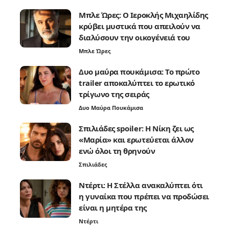
Μπλε Ώρες: Ο Ιεροκλής Μιχαηλίδης
κρύβει μυστικά που απειλούν να
διαλύσουν την οικογένειά του
Μπλε Ώρες
Δυο μαύρα πουκάμισα: Το πρώτο
trailer αποκαλύπτει το ερωτικό
τρίγωνο της σειράς
Δυο Μαύρα Πουκάμισα
Σπιλιάδες spoiler: Η Νίκη ζει ως
«Μαρία» και ερωτεύεται άλλον
ενώ όλοι τη θρηνούν
Σπιλιάδες
Ντέρτι: Η Στέλλα ανακαλύπτει ότι
η γυναίκα που πρέπει να προδώσει
είναι η μητέρα της
Ντέρτι