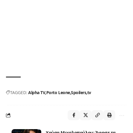
TAGGED:
Alpha TV
Porto Leone
Spoilers
tv
Χρύσα Μιχαλοπούλου: Άφησε τα