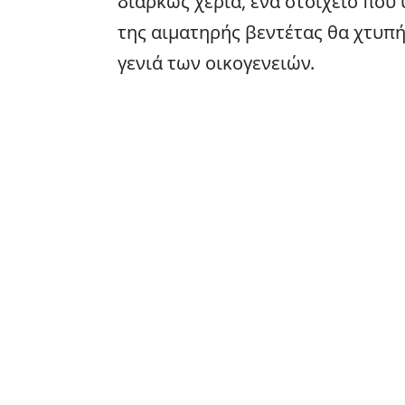
διαρκώς χέρια, ένα στοιχείο που
της αιματηρής βεντέτας θα χτυπ
γενιά των οικογενειών.