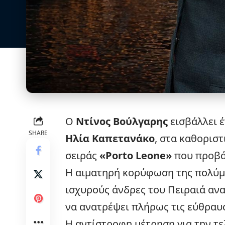
Ο
Ντίνος Βούλγαρης
εισβάλλει 
SHARE
Ηλία Καπετανάκο
, στα καθορισ
σειράς
«
Porto Leone
»
που προβά
Η αιματηρή κορύφωση της πολύμ
ισχυρούς άνδρες του Πειραιά ανα
να ανατρέψει πλήρως τις εύθραυσ
Η αντίστροφη μέτρηση για την τε