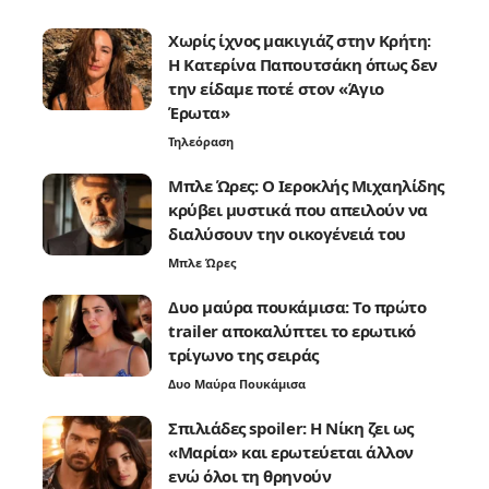
Χωρίς ίχνος μακιγιάζ στην Κρήτη:
Η Κατερίνα Παπουτσάκη όπως δεν
την είδαμε ποτέ στον «Άγιο
Έρωτα»
Τηλεόραση
Μπλε Ώρες: Ο Ιεροκλής Μιχαηλίδης
κρύβει μυστικά που απειλούν να
διαλύσουν την οικογένειά του
Μπλε Ώρες
Δυο μαύρα πουκάμισα: Το πρώτο
trailer αποκαλύπτει το ερωτικό
τρίγωνο της σειράς
Δυο Μαύρα Πουκάμισα
Σπιλιάδες spoiler: Η Νίκη ζει ως
«Μαρία» και ερωτεύεται άλλον
ενώ όλοι τη θρηνούν