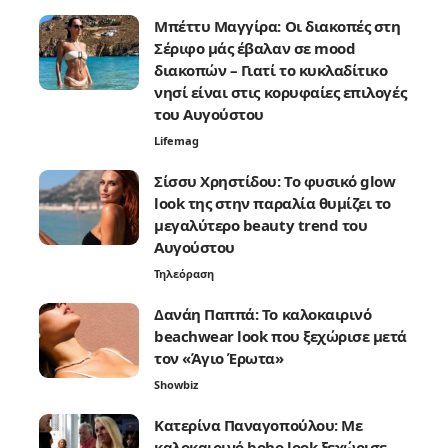
Μπέττυ Μαγγίρα: Οι διακοπές στη
Σέριφο μάς έβαλαν σε mood
διακοπών – Γιατί το κυκλαδίτικο
νησί είναι στις κορυφαίες επιλογές
του Αυγούστου
Lifemag
Σίσσυ Χρηστίδου: Το φυσικό glow
look της στην παραλία θυμίζει το
μεγαλύτερο beauty trend του
Αυγούστου
Τηλεόραση
Δανάη Παππά: Το καλοκαιρινό
beachwear look που ξεχώρισε μετά
τον «Άγιο Έρωτα»
Showbiz
Κατερίνα Παναγοπούλου: Με
καλοκαιρινό boho look ξεχώρισε