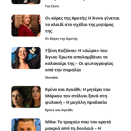
Για Σένα
Οι κόρες της Αρετής: Η Άννα γίνεται
το κλειδί στο σχέδιο της μητέρας
της
Οι Κόρες της Αρετής
Τζένη Καζάκου: Η «Δώρα» του
Άγιου Έρωτα απολαμβάνει το
καλοκαίρι της – Οι φωτογραφίες
από την παραλία
Showbiz
Κρίνο και Αγκάθι: Η μητέρα του
Μάρκου τον στέλνει ξανά στη
φυλακή – Η μεγάλη προδοσία
Κρίνο και Αγκάθι
Mike: Το τροχαίο που τον κρατά
μακριά από τη δουλειά – Η