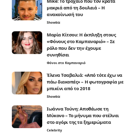
Mike: Το τροχαίο που τον κρατά
μακριά από τη δουλειά – Η
ανακοίνωσή του
Showbiz
Μαρία Κίτσου: Η έκπληξη στους
«Φόνους στο Καμπαναριό» – Σε
ρόλο που δεν την έχουμε
συνηθίσει
Φόνοι στο Καμπαναριό
Έλενα Τσαβαλιά: «Από τότε έχω να
πάω διακοπές» – Η φωτογραφία με
μπικίνι από το 2018
Showbiz
Ιωάννα Τούνη: Αποθέωσε τη
Μύκονο – Το μήνυμα που στέλνει
στο αγόρι της τα ξημερώματα
Celebrity