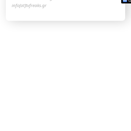
info[at]tvfreaks.gr