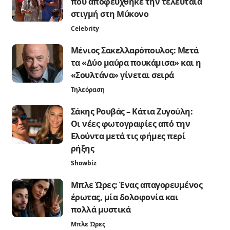
που αποφεύχθηκε την τελευταία
στιγμή στη Μύκονο
Celebrity
Μένιος Σακελλαρόπουλος: Μετά
τα «Δύο μαύρα πουκάμισα» και η
«Σουλτάνα» γίνεται σειρά
Τηλεόραση
Σάκης Ρουβάς – Κάτια Ζυγούλη:
Οι νέες φωτογραφίες από την
Ελούντα μετά τις φήμες περί
ρήξης
Showbiz
Μπλε Ώρες: Ένας απαγορευμένος
έρωτας, μία δολοφονία και
πολλά μυστικά
Μπλε Ώρες