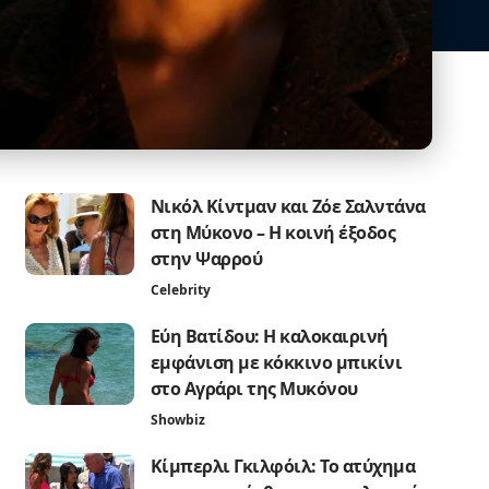
Νικόλ Κίντμαν και Ζόε Σαλντάνα
στη Μύκονο – Η κοινή έξοδος
στην Ψαρρού
Celebrity
Εύη Βατίδου: Η καλοκαιρινή
εμφάνιση με κόκκινο μπικίνι
στο Αγράρι της Μυκόνου
Showbiz
Κίμπερλι Γκιλφόιλ: Το ατύχημα