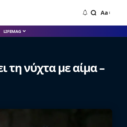
Aa
LIFEMAG
ι τη νύχτα με αίμα –