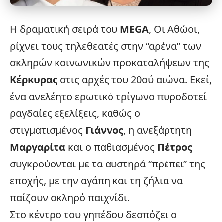
Η δραματική σειρά του
MEGA
,
Οι Αθώοι
,
ρίχνει τους τηλεθεατές στην “αρένα” των
σκληρών κοινωνικών προκαταλήψεων της
Κέρκυρας
στις αρχές του 20ού αιώνα. Εκεί,
ένα ανελέητο ερωτικό τρίγωνο πυροδοτεί
ραγδαίες
εξελίξεις
, καθώς ο
στιγματισμένος
Γιάννος
, η ανεξάρτητη
Μαργαρίτα
και ο παθιασμένος
Πέτρος
συγκρούονται με τα αυστηρά “πρέπει” της
εποχής, με την αγάπη και τη ζήλια να
παίζουν σκληρό παιχνίδι.
Στο κέντρο του γηπέδου δεσπόζει ο