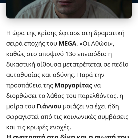
Η ώρα της κρίσης έφτασε στη δραματική
σειρά εποχής
του
MEGA
, «
Οι Αθώοι
»,
καθώς στο αποψινό 13ο επεισόδιο η
δικαστική αίθουσα μετατρέπεται σε πεδίο
αυτοθυσίας και οδύνης. Παρά την
προσπάθεια της
Μαργαρίτας
να
διορθώσει το λάθος του παρελθόντος, η
μοίρα του
Γιάννου
μοιάζει να έχει ήδη
σφραγιστεί από τις κοινωνικές συμβάσεις
και τις κρυφές ενοχές.
Η ανατροπή στη δίκη και η σιωπή του