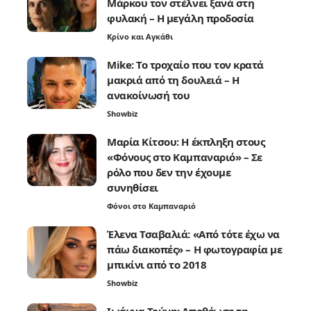
Μάρκου τον στέλνει ξανά στη
φυλακή – Η μεγάλη προδοσία
Κρίνο και Αγκάθι
Mike: Το τροχαίο που τον κρατά
μακριά από τη δουλειά – Η
ανακοίνωσή του
Showbiz
Μαρία Κίτσου: Η έκπληξη στους
«Φόνους στο Καμπαναριό» – Σε
ρόλο που δεν την έχουμε
συνηθίσει
Φόνοι στο Καμπαναριό
Έλενα Τσαβαλιά: «Από τότε έχω να
πάω διακοπές» – Η φωτογραφία με
μπικίνι από το 2018
Showbiz