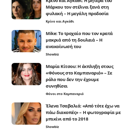
Κρίνο και Αγκάθι: Η μητέρα του
Μάρκου τον στέλνει ξανά στη
φυλακή – Η μεγάλη προδοσία
Κρίνο και Αγκάθι
Mike: Το τροχαίο που τον κρατά
μακριά από τη δουλειά – Η
ανακοίνωσή του
Showbiz
Μαρία Κίτσου: Η έκπληξη στους
«Φόνους στο Καμπαναριό» – Σε
ρόλο που δεν την έχουμε
συνηθίσει
Φόνοι στο Καμπαναριό
Έλενα Τσαβαλιά: «Από τότε έχω να
πάω διακοπές» – Η φωτογραφία με
μπικίνι από το 2018
Showbiz