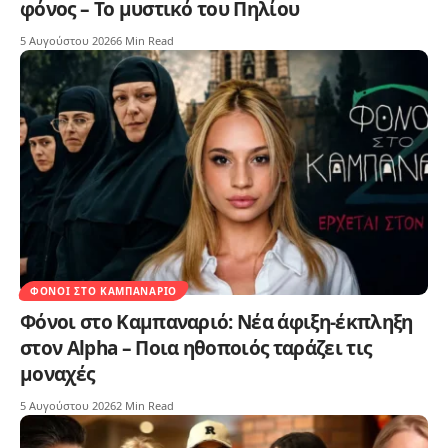
φόνος – Το μυστικό του Πηλίου
5 Αυγούστου 2026
6 Min Read
ΦΌΝΟΙ ΣΤΟ ΚΑΜΠΑΝΑΡΙΌ
Φόνοι στο Καμπαναριό: Νέα άφιξη-έκπληξη
στον Alpha – Ποια ηθοποιός ταράζει τις
μοναχές
5 Αυγούστου 2026
2 Min Read